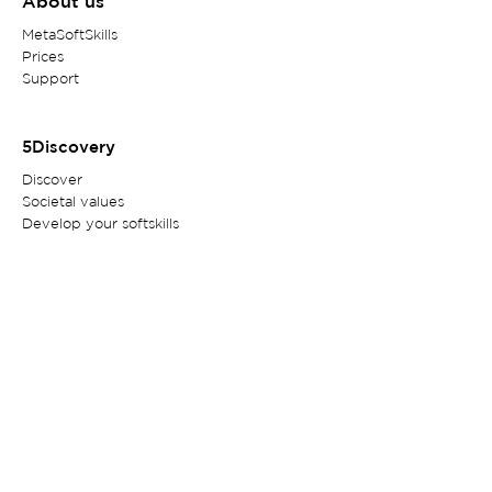
About us
MetaSoftSkills
Prices
Support
5Discovery
Discov
er
Societal values
Develop your softskills
Read more
Contact
Customer service
Privacy Policy
Legal Notice