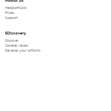
About us
MetaSoftSkills
Prices
Support
5Discovery
Discov
er
Societal values
Develop your softskills
Read more
Contact
Customer service
Privacy Policy
Legal Notice