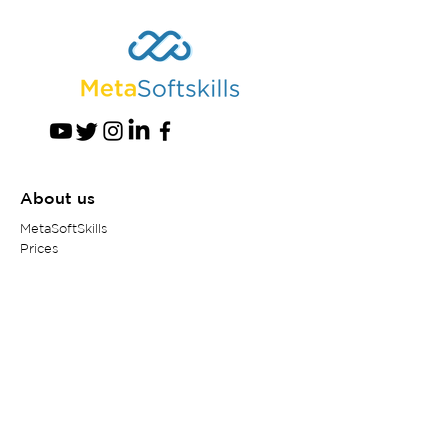
About us
MetaSoftSkills
Prices
Support
5Discovery
Discov
er
Societal values
Develop your softskills