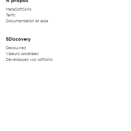
A propos
MetaSoftSkills
Tarifs
Documentation et aide
5Discovery
Découvrez
Valeurs sociétales
Développez vos softskills
En savoir plus
Contact
Service client
Politique de confidentialité
Mentions légales