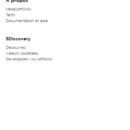
A propos
MetaSoftSkills
Tarifs
Documentation et aide
5Discovery
Découvrez
Valeurs sociétales
Développez vos softskills
En savoir plus
Contact
Service client
Politique de confidentialité
Mentions légales