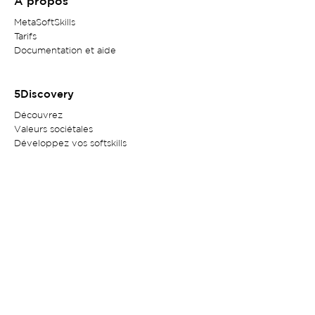
A propos
MetaSoftSkills
Tarifs
Documentation et aide
5Discovery
Découvrez
Valeurs sociétales
Développez vos softskills
En savoir plus
Contact
Service client
Politique de confidentialité
Mentions légales